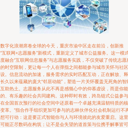
在数字化浪潮席卷全球的今天，重庆市渝中区走在前沿，创新推
出“互联网+志愿服务”新模式，重新定义了城市公益服务。这一模
深度融合“互联网信息服务”与志愿服务实践，不仅突破了传统志愿
务的时空限制，更让每一个人在弹指之间都能参与城市关怀与社
建设。信息流动的加速，服务需求的实时匹配互动，正在解放、
放长久以来蕴藏的庞大“邻居动能”，塑造一片关怀覆盖无死角的智
化互助热土。志愿服务从此不再是感慨心中的仰慕虚设，而是你
动的、有乐趣的社会共同建构。这种即时有效，跨岛链式公益参
正在全国首次预行的社会空间中还原着一个卓越充满温韧特质的
心变革。“指合作手组织更加可参与的志林伙伴化社会机制运行不
空想可行动：这是要正式智能你与人与环境彼此的友爱重启。这
的可能正尽数码在构筑；让不是会失望的道首策与位携手解事皆